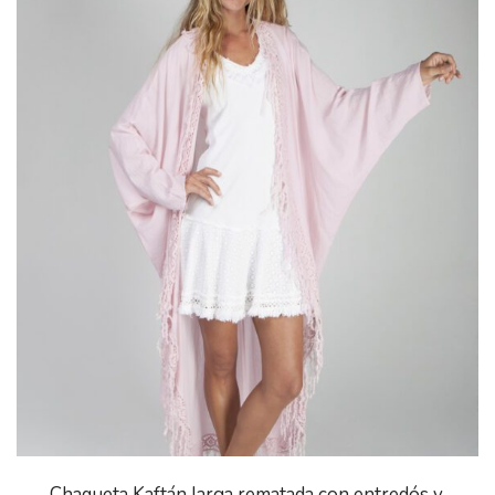
Chaqueta Kaftán larga rematada con entredós y